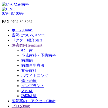
0794-87-0099
FAX 0794-89-8264
ホーム
Home
当院について
About
ドクター紹介
Staff
診療案内
Treatment
むし歯
小児歯科・予防歯科
歯周病
歯周再生療法
審美歯科
ホワイトニング
矯正治療
インプラント
入れ歯
訪問歯科
医院案内・アクセス
Clinic
ブログ
blog