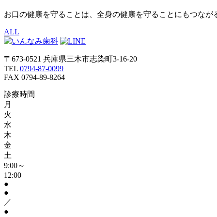
お口の健康を守ることは、全身の健康を守ることにもつなが
ALL
〒673-0521 兵庫県三木市志染町3-16-20
TEL
0794-87-0099
FAX 0794-89-8264
診療時間
月
火
水
木
金
土
9:00～
12:00
●
●
／
●