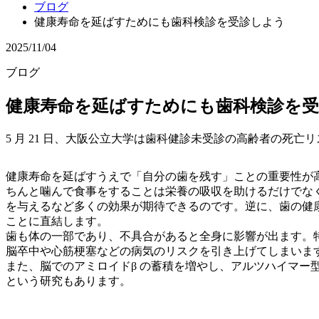
ブログ
健康寿命を延ばすためにも歯科検診を受診しよう
2025/11/04
ブログ
健康寿命を延ばすためにも歯科検診を
5 月 21 日、大阪公立大学は歯科健診未受診の高齢者の死亡
健康寿命を延ばすうえで「自分の歯を残す」ことの重要性が
ちんと噛んで食事をすることは栄養の吸収を助けるだけでな
を与えるなど多くの効果が期待できるのです。逆に、歯の健
ことに直結します。
歯も体の一部であり、不具合があると全身に影響が出ます。
脳卒中や心筋梗塞などの病気のリスクを引き上げてしまいま
また、脳でのアミロイドβ の蓄積を増やし、アルツハイマー型認
という研究もあります。