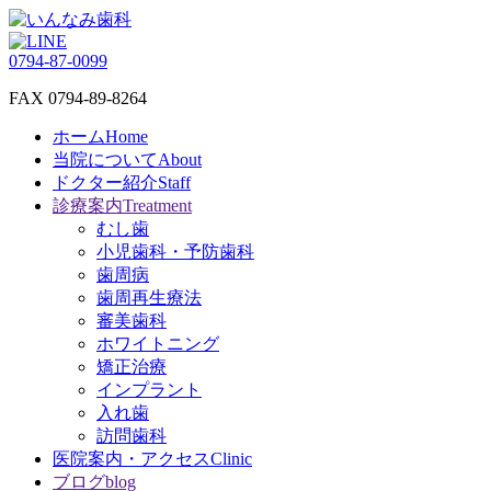
0794-87-0099
FAX 0794-89-8264
ホーム
Home
当院について
About
ドクター紹介
Staff
診療案内
Treatment
むし歯
小児歯科・予防歯科
歯周病
歯周再生療法
審美歯科
ホワイトニング
矯正治療
インプラント
入れ歯
訪問歯科
医院案内・アクセス
Clinic
ブログ
blog