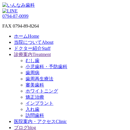
0794-87-0099
FAX 0794-89-8264
ホーム
Home
当院について
About
ドクター紹介
Staff
診療案内
Treatment
むし歯
小児歯科・予防歯科
歯周病
歯周再生療法
審美歯科
ホワイトニング
矯正治療
インプラント
入れ歯
訪問歯科
医院案内・アクセス
Clinic
ブログ
blog