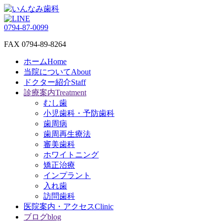
0794-87-0099
FAX 0794-89-8264
ホーム
Home
当院について
About
ドクター紹介
Staff
診療案内
Treatment
むし歯
小児歯科・予防歯科
歯周病
歯周再生療法
審美歯科
ホワイトニング
矯正治療
インプラント
入れ歯
訪問歯科
医院案内・アクセス
Clinic
ブログ
blog