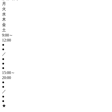
月
火
水
木
金
土
9:00～
12:00
●
●
／
●
●
●
15:00～
20:00
●
●
／
●
●
★